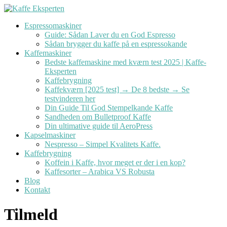
Videre
til
Espressomaskiner
indhold
Guide: Sådan Laver du en God Espresso
Sådan brygger du kaffe på en espressokande
Kaffemaskiner
Bedste kaffemaskine med kværn test 2025 | Kaffe-
Eksperten
Kaffebrygning
Kaffekværn [2025 test] → De 8 bedste → Se
testvinderen her
Din Guide Til God Stempelkande Kaffe
Sandheden om Bulletproof Kaffe
Din ultimative guide til AeroPress
Kapselmaskiner
Nespresso – Simpel Kvalitets Kaffe.
Kaffebrygning
Koffein i Kaffe, hvor meget er der i en kop?
Kaffesorter – Arabica VS Robusta
Blog
Kontakt
Tilmeld