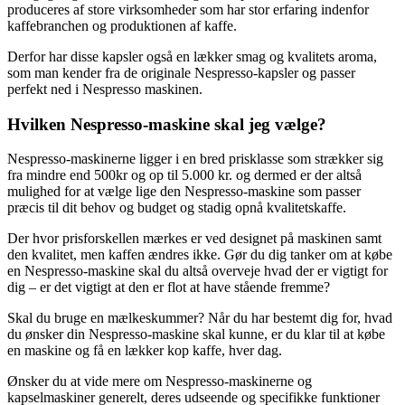
produceres af store virksomheder som har stor erfaring indenfor
kaffebranchen og produktionen af kaffe.
Derfor har disse kapsler også en lækker smag og kvalitets aroma,
som man kender fra de originale Nespresso-kapsler og passer
perfekt ned i Nespresso maskinen.
Hvilken Nespresso-maskine skal jeg vælge?
Nespresso-maskinerne ligger i en bred prisklasse som strækker sig
fra mindre end 500kr og op til 5.000 kr. og dermed er der altså
mulighed for at vælge lige den Nespresso-maskine som passer
præcis til dit behov og budget og stadig opnå kvalitetskaffe.
Der hvor prisforskellen mærkes er ved designet på maskinen samt
den kvalitet, men kaffen ændres ikke. Gør du dig tanker om at købe
en Nespresso-maskine skal du altså overveje hvad der er vigtigt for
dig – er det vigtigt at den er flot at have stående fremme?
Skal du bruge en mælkeskummer? Når du har bestemt dig for, hvad
du ønsker din Nespresso-maskine skal kunne, er du klar til at købe
en maskine og få en lækker kop kaffe, hver dag.
Ønsker du at vide mere om Nespresso-maskinerne og
kapselmaskiner generelt, deres udseende og specifikke funktioner