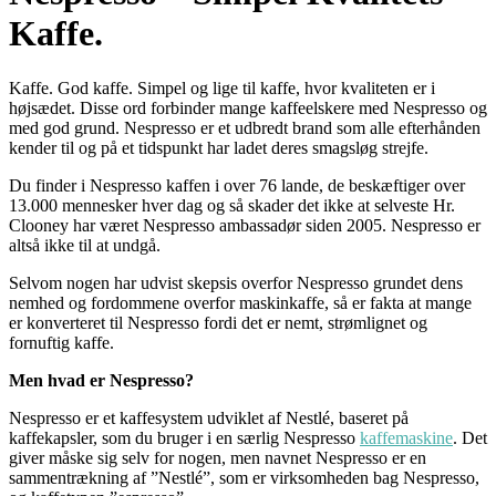
Kaffe.
Kaffe. God kaffe. Simpel og lige til kaffe, hvor kvaliteten er i
højsædet. Disse ord forbinder mange kaffeelskere med Nespresso og
med god grund. Nespresso er et udbredt brand som alle efterhånden
kender til og på et tidspunkt har ladet deres smagsløg strejfe.
Du finder i Nespresso kaffen i over 76 lande, de beskæftiger over
13.000 mennesker hver dag og så skader det ikke at selveste Hr.
Clooney har været Nespresso ambassadør siden 2005. Nespresso er
altså ikke til at undgå.
Selvom nogen har udvist skepsis overfor Nespresso grundet dens
nemhed og fordommene overfor maskinkaffe, så er fakta at mange
er konverteret til Nespresso fordi det er nemt, strømlignet og
fornuftig kaffe.
Men hvad er Nespresso?
Nespresso er et kaffesystem udviklet af Nestlé, baseret på
kaffekapsler, som du bruger i en særlig Nespresso
kaffemaskine
. Det
giver måske sig selv for nogen, men navnet Nespresso er en
sammentrækning af ”Nestlé”, som er virksomheden bag Nespresso,