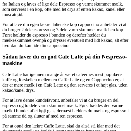
fra Italien og laves af lige dele Espresso og varmt skummet mælk,
som serveres i en kop, ofte med let drys af enten kakao, kanel eller
muscatnød.
For at lave din egen lækre italienske kop cappuccino anbefaler vi at
du bruger 2 dele espresso og 3 dele varm skummet mælk i en kop.
Først hælder du espresso i bunden og derefter hælder du
mælkeskummet ovenpå og drysser eventuelt med lidt kakao, alt efter
hvordan du kan lide din cappuccino.
Sådan laver du en god Cafe Latte på din Nespresso-
maskine
Cafe Latte har igennem mange år været cafeernes mest populære
kaffe og forskellen mellem en Caffe Latte og en Cappuccino er, at
der er mere mælk i en Cafe Latte og den serveres i et højt glas, uden
kakao/kanel drys.
For at lave denne kundefavorit, anbefaler vi at du bruger en del
espresso og to dele varm skummet mælk. Først hældes den varme
mælk i bundet af et højt glas, dernæst hælders du mælk og espresso i
på samme tid og slutter af med ren espresso.
For at opnå den lækre Caffe Latte, skal du altså stå klar med det