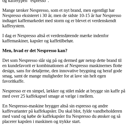
og kaffetypen ”espresso”.
Mange tænker Nespresso, som et nyt brand, men egentligt har
Nespresso eksisteret i 30 år, men de sidste 10-15 år har Nespresso
indtaget kaffemarkedet med storm og er blevet et verdenskendt
kaffesystem.
I dag er Nespresso altså et verdensførende mærke indenfor
kaffemaskiner, kapsler og kaffetilbehør.
Men, hvad er det Nespresso kan?
Det som Nespresso slår sig på og dermed gør netop dette brand til
en kundefavorit er kombinationen af Nespresso maskinernes flotte
design, sans for detaljerne, den innovative brygning og heraf gode
smag, samt de mange muligheder for at lave sin helt egen
favoritkaffe.
Nespresso er en simpel, lækker og stilet måde at brygge sin kaffe på
med over 25 kaffekapsel smage at vælge i mellem.
En Nespresso-maskine brygger altså sin espresso og andre
kaffevarianter på kaffekapsler. Du skal blot, fylde vandbeholderen
med vand og købe de kaffekapsler fra Nespresso du ønsker og så
placerer kapslen i maskinen og trykke start.