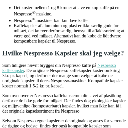
Det koster mellem 1 og 8 kroner at lave en kop kaffe på en
®-
Nespresso
maskine.
®
Nespresso
-maskiner kan kun lave kaffe.
Kaffekapsler af aluminium og plast er ikke særlig gode for
miljøet, det kræver derfor særligt hensyn til affaldssortering at
være god ved miljøet. Alternativt kan du købe de lidt dyrere
kompostbare kapsler til Nespresso.
Hvilke Nespresso Kapsler skal jeg vælge?
Som tidligere nævnt brygges din Nespresso kaffe på
Nespresso
kaffekapsler
. De originale Nespresso kaffekapsler koster omkring
3kr. pr. kapsel, og derfor er der mange som vælger at købe de
uoriginale kapsler til deres Nespresso-maskine. Kompatible kapsler
koster normalt 1,5-2 kr. pr. kapsel.
Som ovenover er Nespresso kaffekapslerne ofte lavet af plastik og
derfor er de ikke gode for miljøet. Der findes dog økologiske kapsler
og miljøvenlige (komposterbare) kapsler, hvilket man ikke kan få i
det originale kapselsortiment fra Nespresso.
Selvom Nespresso egne kapsler er de originale og anses for værende
de rigtige og bedste, findes der også kompatible kapsler som