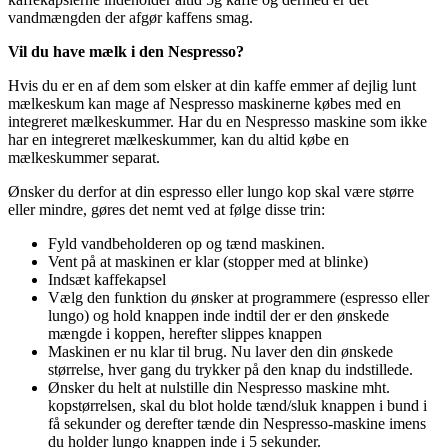
vandmængden der afgør kaffens smag.
Vil du have mælk i den Nespresso?
Hvis du er en af dem som elsker at din kaffe emmer af dejlig lunt
mælkeskum kan mage af Nespresso maskinerne købes med en
integreret mælkeskummer. Har du en Nespresso maskine som ikke
har en integreret mælkeskummer, kan du altid købe en
mælkeskummer separat.
Ønsker du derfor at din espresso eller lungo kop skal være større
eller mindre, gøres det nemt ved at følge disse trin:
Fyld vandbeholderen op og tænd maskinen.
Vent på at maskinen er klar (stopper med at blinke)
Indsæt kaffekapsel
Vælg den funktion du ønsker at programmere (espresso eller
lungo) og hold knappen inde indtil der er den ønskede
mængde i koppen, herefter slippes knappen
Maskinen er nu klar til brug. Nu laver den din ønskede
størrelse, hver gang du trykker på den knap du indstillede.
Ønsker du helt at nulstille din Nespresso maskine mht.
kopstørrelsen, skal du blot holde tænd/sluk knappen i bund i
få sekunder og derefter tænde din Nespresso-maskine imens
du holder lungo knappen inde i 5 sekunder.