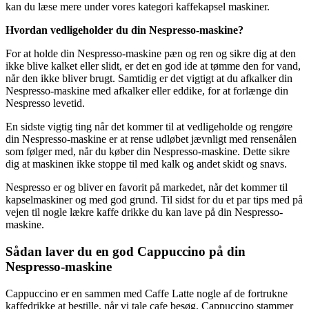
kan du læse mere under vores kategori kaffekapsel maskiner.
Hvordan vedligeholder du din Nespresso-maskine?
For at holde din Nespresso-maskine pæn og ren og sikre dig at den
ikke blive kalket eller slidt, er det en god ide at tømme den for vand,
når den ikke bliver brugt. Samtidig er det vigtigt at du afkalker din
Nespresso-maskine med afkalker eller eddike, for at forlænge din
Nespresso levetid.
En sidste vigtig ting når det kommer til at vedligeholde og rengøre
din Nespresso-maskine er at rense udløbet jævnligt med rensenålen
som følger med, når du køber din Nespresso-maskine. Dette sikre
dig at maskinen ikke stoppe til med kalk og andet skidt og snavs.
Nespresso er og bliver en favorit på markedet, når det kommer til
kapselmaskiner og med god grund. Til sidst for du et par tips med på
vejen til nogle lækre kaffe drikke du kan lave på din Nespresso-
maskine.
Sådan laver du en god Cappuccino på din
Nespresso-maskine
Cappuccino er en sammen med Caffe Latte nogle af de fortrukne
kaffedrikke at bestille, når vi tale cafe besøg. Cappuccino stammer