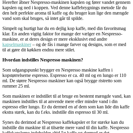
Herefter åbner Nespresso-maskinen kapslen og fører vandet gennem
kapslen og ned i koppen. Ved denne kaffebrygnings metode får du
den helt perfekte aroma til kaffe og du bruger kun lige den mængde
vand som skal bruges, så intet går til spilde.
Simpelt og hurtigt har du en dejlig kop kaffe, med din favoritsmag
klar. En anden vigtig faktor for mange der vælger en Nespresso-
maskine, er at deres design er mere eksklusivt end andre
kapselmaskiner
– og de fås i mange farver og designs, som er med
til at gøre dit køkken endnu mere stilet.
Hvordan indstilles Nespresso maskinen?
Som udgangspunkt brygger en Nespresso maskine kaffen i
kopstørrelserne espresso. Espresso er ca. 40 ml og en lungo er 110
ml. De større Nespresso maskiner kan også brygge ristretto som
rummer 25 ml.
Som maskinen er indstillet til at bruge en bestemt mængde vand, kan
maskinen indstilles til at anvende mere eller mindre vand i din
espresso eller lungo. Er du dermed en af dem som kan lide din kaffe
ekstra stærk, kan du f.eks. indstille din espresso til 30 ml.
Synes du derimod at Nespresso kaffekapsler er for stærke kan du
indstille din maskine til at tilsætte mere vand til din kaffe. Nespresso
kaffekapslerne indeholder altid 5g kaffe og dermed er det