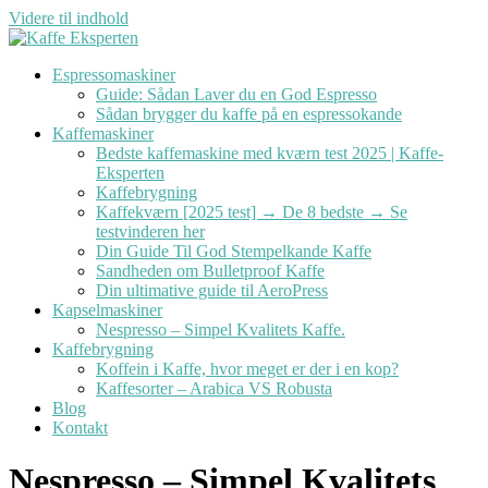
Videre til indhold
Espressomaskiner
Guide: Sådan Laver du en God Espresso
Sådan brygger du kaffe på en espressokande
Kaffemaskiner
Bedste kaffemaskine med kværn test 2025 | Kaffe-
Eksperten
Kaffebrygning
Kaffekværn [2025 test] → De 8 bedste → Se
testvinderen her
Din Guide Til God Stempelkande Kaffe
Sandheden om Bulletproof Kaffe
Din ultimative guide til AeroPress
Kapselmaskiner
Nespresso – Simpel Kvalitets Kaffe.
Kaffebrygning
Koffein i Kaffe, hvor meget er der i en kop?
Kaffesorter – Arabica VS Robusta
Blog
Kontakt
Nespresso – Simpel Kvalitets