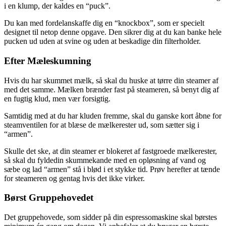
i en klump, der kaldes en “puck”.
Du kan med fordelanskaffe dig en “knockbox”, som er specielt
designet til netop denne opgave. Den sikrer dig at du kan banke hele
pucken ud uden at svine og uden at beskadige din filterholder.
Efter Mæleskumning
Hvis du har skummet mælk, så skal du huske at tørre din steamer af
med det samme. Mælken brænder fast på steameren, så benyt dig af
en fugtig klud, men vær forsigtig.
Samtidig med at du har kluden fremme, skal du ganske kort åbne for
steamventilen for at blæse de mælkerester ud, som sætter sig i
“armen”.
Skulle det ske, at din steamer er blokeret af fastgroede mælkerester,
så skal du fyldedin skummekande med en opløsning af vand og
sæbe og lad “armen” stå i blød i et stykke tid. Prøv herefter at tænde
for steameren og gentag hvis det ikke virker.
Børst Gruppehovedet
Det gruppehovede, som sidder på din espressomaskine skal børstes