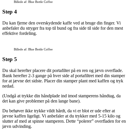
Billede af: Blue Bottle Coffee
Step 4
Du kan fjerne den overskydende kaffe ved at bruge din finger. Vi
anbefaler du stryger fra top til bund og fra side til side for den mest
effektive fordeling.
Billede af: Blue Bottle Coffee
Step 5
Du skal herefter placere dit portafilter på en ren og jævn overflade.
Bank herefter 2-3 gange på hver side af portafiltret med din stamper
for at jævne det sidste. Placer din stamper plant med kaffen og tryk
nedad.
(Undgå at trykke din håndplade ind imod stamperens håndtag, da
det kan give problemer på den lange bane).
Du behøver ikke trykke vildt hårdt, da vi er blot er ude efter at
jævne kaffen ligeligt. Vi anbefaler at du trykker med 5-15 kilo og
slutter af med at spinne stamperen. Dette “polerer” overfladen for en
jævn udvinding.