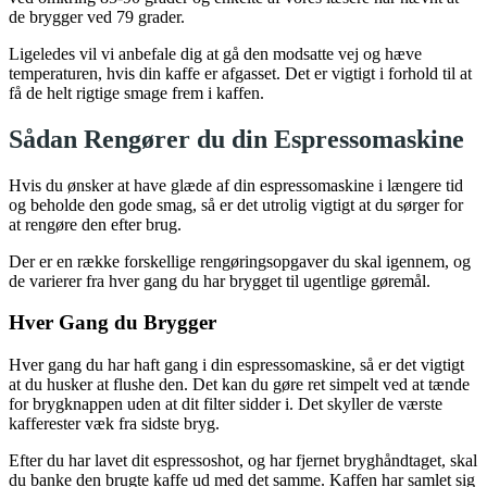
de brygger ved 79 grader.
Ligeledes vil vi anbefale dig at gå den modsatte vej og hæve
temperaturen, hvis din kaffe er afgasset. Det er vigtigt i forhold til at
få de helt rigtige smage frem i kaffen.
Sådan Rengører du din Espressomaskine
Hvis du ønsker at have glæde af din espressomaskine i længere tid
og beholde den gode smag, så er det utrolig vigtigt at du sørger for
at rengøre den efter brug.
Der er en række forskellige rengøringsopgaver du skal igennem, og
de varierer fra hver gang du har brygget til ugentlige gøremål.
Hver Gang du Brygger
Hver gang du har haft gang i din espressomaskine, så er det vigtigt
at du husker at flushe den. Det kan du gøre ret simpelt ved at tænde
for brygknappen uden at dit filter sidder i. Det skyller de værste
kafferester væk fra sidste bryg.
Efter du har lavet dit espressoshot, og har fjernet bryghåndtaget, skal
du banke den brugte kaffe ud med det samme. Kaffen har samlet sig