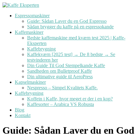
Videre
til
Espressomaskiner
indhold
Guide: Sådan Laver du en God Espresso
Sådan brygger du kaffe på en espressokande
Kaffemaskiner
Bedste kaffemaskine med kværn test 2025 | Kaffe-
Eksperten
Kaffebrygning
Kaffekværn [2025 test] → De 8 bedste → Se
testvinderen her
Din Guide Til God Stempelkande Kaffe
Sandheden om Bulletproof Kaffe
Din ultimative guide til AeroPress
Kapselmaskiner
Nespresso – Simpel Kvalitets Kaffe.
Kaffebrygning
Koffein i Kaffe, hvor meget er der i en kop?
Kaffesorter – Arabica VS Robusta
Blog
Kontakt
Guide: Sådan Laver du en God