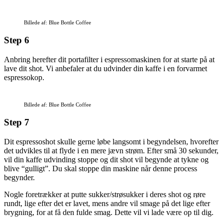
Billede af: Blue Bottle Coffee
Step 6
Anbring herefter dit portafilter i espressomaskinen for at starte på at
lave dit shot. Vi anbefaler at du udvinder din kaffe i en forvarmet
espressokop.
Billede af: Blue Bottle Coffee
Step 7
Dit espressoshot skulle gerne løbe langsomt i begyndelsen, hvorefter
det udvikles til at flyde i en mere jævn strøm. Efter små 30 sekunder,
vil din kaffe udvinding stoppe og dit shot vil begynde at tykne og
blive “gulligt”. Du skal stoppe din maskine når denne process
begynder.
Nogle foretrækker at putte sukker/strøsukker i deres shot og røre
rundt, lige efter det er lavet, mens andre vil smage på det lige efter
brygning, for at få den fulde smag. Dette vil vi lade være op til dig.