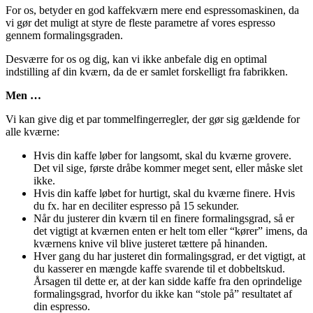
For os, betyder en god kaffekværn mere end espressomaskinen, da
vi gør det muligt at styre de fleste parametre af vores espresso
gennem formalingsgraden.
Desværre for os og dig, kan vi ikke anbefale dig en optimal
indstilling af din kværn, da de er samlet forskelligt fra fabrikken.
Men …
Vi kan give dig et par tommelfingerregler, der gør sig gældende for
alle kværne:
Hvis din kaffe løber for langsomt, skal du kværne grovere.
Det vil sige, første dråbe kommer meget sent, eller måske slet
ikke.
Hvis din kaffe løbet for hurtigt, skal du kværne finere. Hvis
du fx. har en deciliter espresso på 15 sekunder.
Når du justerer din kværn til en finere formalingsgrad, så er
det vigtigt at kværnen enten er helt tom eller “kører” imens, da
kværnens knive vil blive justeret tættere på hinanden.
Hver gang du har justeret din formalingsgrad, er det vigtigt, at
du kasserer en mængde kaffe svarende til et dobbeltskud.
Årsagen til dette er, at der kan sidde kaffe fra den oprindelige
formalingsgrad, hvorfor du ikke kan “stole på” resultatet af
din espresso.