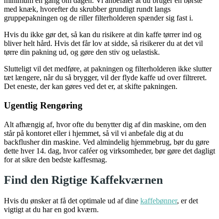
minimum én gang om dagen. Vi anbefaler at du bruger en børste
med knæk, hvorefter du skrubber grundigt rundt langs
gruppepakningen og de riller filterholderen spænder sig fast i.
Hvis du ikke gør det, så kan du risikere at din kaffe tørrer ind og
bliver helt hård. Hvis det får lov at sidde, så risikerer du at det vil
tørre din pakning ud, og gøre den stiv og uelastisk.
Slutteligt vil det medføre, at pakningen og filterholderen ikke slutter
tæt længere, når du så brygger, vil der flyde kaffe ud over filtreret.
Det eneste, der kan gøres ved det er, at skifte pakningen.
Ugentlig Rengøring
Alt afhængig af, hvor ofte du benytter dig af din maskine, om den
står på kontoret eller i hjemmet, så vil vi anbefale dig at du
backflusher din maskine. Ved almindelig hjemmebrug, bør du gøre
dette hver 14. dag, hvor caféer og virksomheder, bør gøre det dagligt
for at sikre den bedste kaffesmag.
Find den Rigtige Kaffekværnen
Hvis du ønsker at få det optimale ud af dine
kaffebønner
, er det
vigtigt at du har en god kværn.