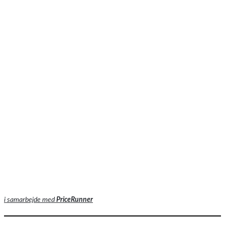
i samarbejde med
PriceRunner