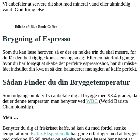
Vi anbefaler at servere dit shot med mineral vand eller almindelig
vand. God fornøjelse.
Billede af: Blue Bottle Coffee
Brygning af Espresso
Som du kan læse herover, så er der en række trin du skal mestre, før
du får den helt rigtige konsistens og smag. Efter en håndfuld gange,
hvor du har forsøgt at skabe det perfekte espressoshot, har du måske
fået indstillet din kværn så den balancerer mængden af kaffe perfekt.
Sådan Finder du din Bryggetemperatur
Som udgangspunkt vil vi anbefale dig at brygge med 93.4 grader, da
det er denne temperatur, man benytter ved
WBC
(World Barista
Championship).
Men …
Benytter du dig af friskristet kaffe, så kan du med fordel sænke
temperaturen.
Kaffe-Eksperten.dk
har gode erfaringer med at brygge
ved omkring 85-90 grader og enkelte af vores læsere har nævnt at