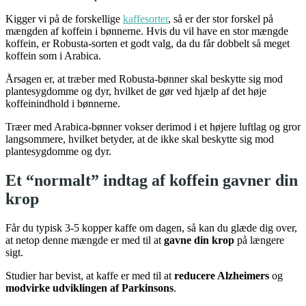
Kigger vi på de forskellige
kaffesorter
, så er der stor forskel på
mængden af koffein i bønnerne. Hvis du vil have en stor mængde
koffein, er Robusta-sorten et godt valg, da du får dobbelt så meget
koffein som i Arabica.
Årsagen er, at træber med Robusta-bønner skal beskytte sig mod
plantesygdomme og dyr, hvilket de gør ved hjælp af det høje
koffeinindhold i bønnerne.
Træer med Arabica-bønner vokser derimod i et højere luftlag og gror
langsommere, hvilket betyder, at de ikke skal beskytte sig mod
plantesygdomme og dyr.
Et “normalt” indtag af koffein gavner din
krop
Får du typisk 3-5 kopper kaffe om dagen, så kan du glæde dig over,
at netop denne mængde er med til at
gavne din krop
på længere
sigt.
Studier har bevist, at kaffe er med til at
reducere Alzheimers
og
modvirke udviklingen af Parkinsons
.