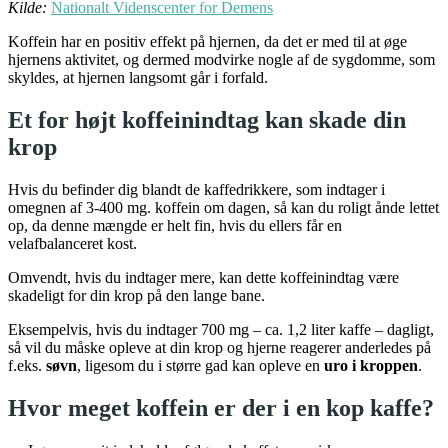
Kilde:
Nationalt Videnscenter for Demens
Koffein har en positiv effekt på hjernen, da det er med til at øge
hjernens aktivitet, og dermed modvirke nogle af de sygdomme, som
skyldes, at hjernen langsomt går i forfald.
Et for højt koffeinindtag kan skade din
krop
Hvis du befinder dig blandt de kaffedrikkere, som indtager i
omegnen af 3-400 mg. koffein om dagen, så kan du roligt ånde lettet
op, da denne mængde er helt fin, hvis du ellers får en
velafbalanceret kost.
Omvendt, hvis du indtager mere, kan dette koffeinindtag være
skadeligt for din krop på den lange bane.
Eksempelvis, hvis du indtager 700 mg – ca. 1,2 liter kaffe – dagligt,
så vil du måske opleve at din krop og hjerne reagerer anderledes på
f.eks.
søvn
, ligesom du i større gad kan opleve en
uro i kroppen
.
Hvor meget koffein er der i en kop kaffe?