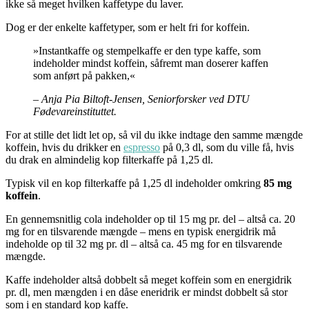
ikke så meget hvilken kaffetype du laver.
Dog er der enkelte kaffetyper, som er helt fri for koffein.
»Instantkaffe og stempelkaffe er den type kaffe, som
indeholder mindst koffein, såfremt man doserer kaffen
som anført på pakken,«
– Anja Pia Biltoft-Jensen, Seniorforsker ved DTU
Fødevareinstituttet.
For at stille det lidt let op, så vil du ikke indtage den samme mængde
koffein, hvis du drikker en
espresso
på 0,3 dl, som du ville få, hvis
du drak en almindelig kop filterkaffe på 1,25 dl.
Typisk vil en kop filterkaffe på 1,25 dl indeholder omkring
85 mg
koffein
.
En gennemsnitlig cola indeholder op til 15 mg pr. del – altså ca. 20
mg for en tilsvarende mængde – mens en typisk energidrik må
indeholde op til 32 mg pr. dl – altså ca. 45 mg for en tilsvarende
mængde.
Kaffe indeholder altså dobbelt så meget koffein som en energidrik
pr. dl, men mængden i en dåse eneridrik er mindst dobbelt så stor
som i en standard kop kaffe.