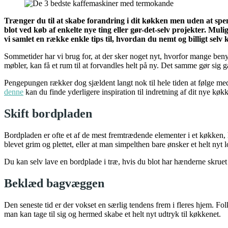
Trænger du til at skabe forandring i dit køkken men uden at spen
blot ved køb af enkelte nye ting eller gør-det-selv projekter. Mu
vi samlet en række enkle tips til, hvordan du nemt og billigt selv
Sommetider har vi brug for, at der sker noget nyt, hvorfor mange ben
møbler, kan få et rum til at forvandles helt på ny. Det samme gør sig
Pengepungen rækker dog sjældent langt nok til hele tiden at følge med 
denne
kan du finde yderligere inspiration til indretning af dit nye køk
Skift bordpladen
Bordpladen er ofte et af de mest fremtrædende elementer i et køkken,
blevet grim og plettet, eller at man simpelthen bare ønsker et helt nyt 
Du kan selv lave en bordplade i træ, hvis du blot har hænderne skruet
Beklæd bagvæggen
Den seneste tid er der vokset en særlig tendens frem i fleres hjem. F
man kan tage til sig og hermed skabe et helt nyt udtryk til køkkenet.