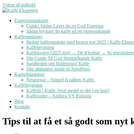
Videre til indhold
Espressomaskiner
Guide: Sådan Laver du en God Espresso
Sådan brygger du kaffe på en espressokande
Kaffemaskiner
Bedste kaffemaskine med kværn test 2025 | Kaffe-Ekspe
Kaffebrygning
Kaffekværn [2025 test] → De 8 bedste → Se testvindere
Din Guide Til God Stempelkande Kaffe
Sandheden om Bulletproof Kaffe
Din ultimative guide til AeroPress
Kapselmaskiner
Nespresso – Simpel Kvalitets Kaffe.
Kaffebrygning
Koffein i Kaffe, hvor meget er der i en kop?
Kaffesorter – Arabica VS Robusta
Blog
Kontakt
Tips til at få et så godt som nyt