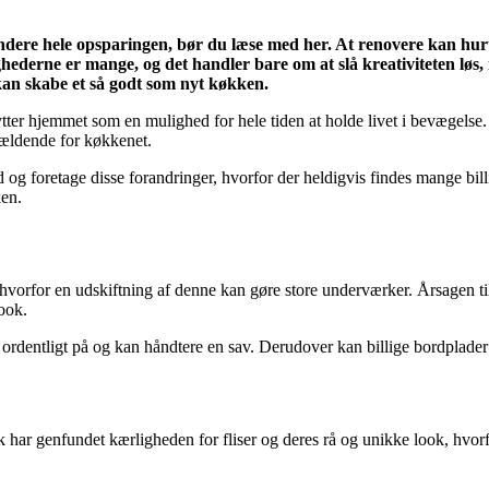
dere hele opsparingen, bør du læse med her. At renovere kan hurtig
lighederne er mange, og det handler bare om at slå kreativiteten lø
 kan skabe et så godt som nyt køkken.
ytter hjemmet som en mulighed for hele tiden at holde livet i bevægels
 gældende for køkkenet.
og foretage disse forandringer, hvorfor der heldigvis findes mange billi
ken.
 hvorfor en udskiftning af denne kan gøre store underværker. Årsagen t
look.
 ordentligt på og kan håndtere en sav. Derudover kan billige bordplade
olk har genfundet kærligheden for fliser og deres rå og unikke look, h