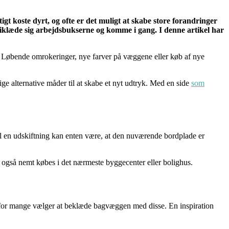
t koste dyrt, og ofte er det muligt at skabe store forandringer
s, iklæde sig arbejdsbukserne og komme i gang. I denne artikel har
e. Løbende omrokeringer, nye farver på væggene eller køb af nye
ge alternative måder til at skabe et nyt udtryk. Med en side
som
il en udskiftning kan enten være, at den nuværende bordplade er
r også nemt købes i det nærmeste byggecenter eller bolighus.
vorfor mange vælger at beklæde bagvæggen med disse. En inspiration