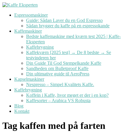
Videre
til
Espressomaskiner
indhold
Guide: Sådan Laver du en God Espresso
Sådan brygger du kaffe på en espressokande
Kaffemaskiner
Bedste kaffemaskine med kværn test 2025 | Kaffe-
Eksperten
Kaffebrygning
Kaffekværn [2025 test] → De 8 bedste → Se
testvinderen her
Din Guide Til God Stempelkande Kaffe
Sandheden om Bulletproof Kaffe
Din ultimative guide til AeroPress
Kapselmaskiner
Nespresso – Simpel Kvalitets Kaffe.
Kaffebrygning
Koffein i Kaffe, hvor meget er der i en kop?
Kaffesorter – Arabica VS Robusta
Blog
Kontakt
Tag kaffen med på farten