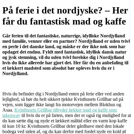
På ferie i det nordjyske? – Her
får du fantastisk mad og kaffe
Går ferien til det fantastiske, naturrige, idylliske Nordjylland
med familie, venner eller en partner? Nordjylland er uden tvivl
en perle i det danske land, og måske er der ikke nok som har
opdaget det endnu. Fyldt med fantastisk, idyllisk dansk natur
og jysk stemning, vil du uden tvivl forelske dig i Nordjylland
hvis du ikke allerede har gjort det. Her får du en anbefaling til
et lækkert madsted som absolut bør opleves hvis du er i
Nordjylland.
Hvis du befinder dig i Nordjylland enten på ferie eller ved anden
lejlighed, så bør du helt sikkert tjekke Kvisthusets Grillbar ud på
vejen, som ligger ikke langt fra motorvejen mellem Blokhus og
Asaa.
Kvisthusets Grillbar tilbyder lækker mad og kaffe som
takeaway
til hvis du er på farten, men der er også rig mulighed for at
du kan sætte dig og nyde et lækkert måltid eller en varm kop kaffe
til kun 10 kr. Kvisthusets Grillbar deler gårdhave med den lokale
bodega ved siden af, og du kan derfor med fordel nyde en kold øl