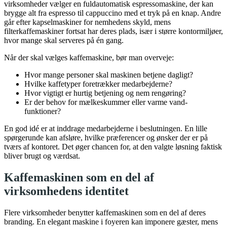
virksomheder vælger en fuldautomatisk espressomaskine, der kan
brygge alt fra espresso til cappuccino med et tryk på en knap. Andre
går efter kapselmaskiner for nemhedens skyld, mens
filterkaffemaskiner fortsat har deres plads, især i større kontormiljøer,
hvor mange skal serveres på én gang.
Når der skal vælges kaffemaskine, bør man overveje:
Hvor mange personer skal maskinen betjene dagligt?
Hvilke kaffetyper foretrækker medarbejderne?
Hvor vigtigt er hurtig betjening og nem rengøring?
Er der behov for mælkeskummer eller varme vand-
funktioner?
En god idé er at inddrage medarbejderne i beslutningen. En lille
spørgerunde kan afsløre, hvilke præferencer og ønsker der er på
tværs af kontoret. Det øger chancen for, at den valgte løsning faktisk
bliver brugt og værdsat.
Kaffemaskinen som en del af
virksomhedens identitet
Flere virksomheder benytter kaffemaskinen som en del af deres
branding. En elegant maskine i foyeren kan imponere gæster, mens