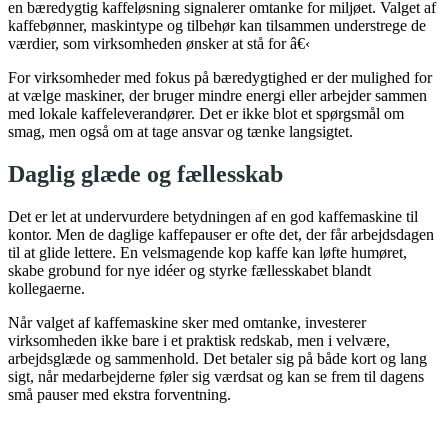
en bæredygtig kaffeløsning signalerer omtanke for miljøet. Valget af
kaffebønner, maskintype og tilbehør kan tilsammen understrege de
værdier, som virksomheden ønsker at stå for â€‹
For virksomheder med fokus på bæredygtighed er der mulighed for
at vælge maskiner, der bruger mindre energi eller arbejder sammen
med lokale kaffeleverandører. Det er ikke blot et spørgsmål om
smag, men også om at tage ansvar og tænke langsigtet.
Daglig glæde og fællesskab
Det er let at undervurdere betydningen af en god kaffemaskine til
kontor. Men de daglige kaffepauser er ofte det, der får arbejdsdagen
til at glide lettere. En velsmagende kop kaffe kan løfte humøret,
skabe grobund for nye idéer og styrke fællesskabet blandt
kollegaerne.
Når valget af kaffemaskine sker med omtanke, investerer
virksomheden ikke bare i et praktisk redskab, men i velvære,
arbejdsglæde og sammenhold. Det betaler sig på både kort og lang
sigt, når medarbejderne føler sig værdsat og kan se frem til dagens
små pauser med ekstra forventning.