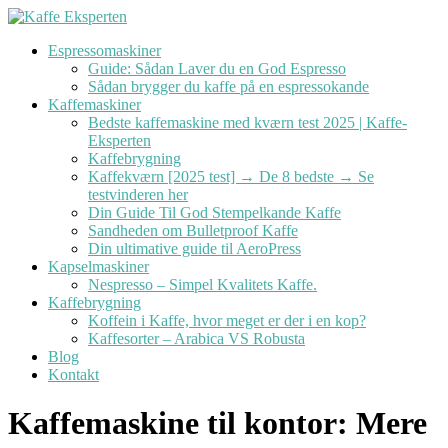
Videre
til
Espressomaskiner
indhold
Guide: Sådan Laver du en God Espresso
Sådan brygger du kaffe på en espressokande
Kaffemaskiner
Bedste kaffemaskine med kværn test 2025 | Kaffe-
Eksperten
Kaffebrygning
Kaffekværn [2025 test] → De 8 bedste → Se
testvinderen her
Din Guide Til God Stempelkande Kaffe
Sandheden om Bulletproof Kaffe
Din ultimative guide til AeroPress
Kapselmaskiner
Nespresso – Simpel Kvalitets Kaffe.
Kaffebrygning
Koffein i Kaffe, hvor meget er der i en kop?
Kaffesorter – Arabica VS Robusta
Blog
Kontakt
Kaffemaskine til kontor: Mere