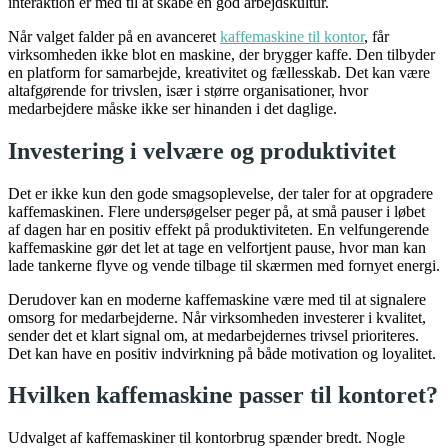
interaktion er med til at skabe en god arbejdskultur.
Når valget falder på en avanceret
kaffemaskine til kontor
, får
virksomheden ikke blot en maskine, der brygger kaffe. Den tilbyder
en platform for samarbejde, kreativitet og fællesskab. Det kan være
altafgørende for trivslen, især i større organisationer, hvor
medarbejdere måske ikke ser hinanden i det daglige.
Investering i velvære og produktivitet
Det er ikke kun den gode smagsoplevelse, der taler for at opgradere
kaffemaskinen. Flere undersøgelser peger på, at små pauser i løbet
af dagen har en positiv effekt på produktiviteten. En velfungerende
kaffemaskine gør det let at tage en velfortjent pause, hvor man kan
lade tankerne flyve og vende tilbage til skærmen med fornyet energi.
Derudover kan en moderne kaffemaskine være med til at signalere
omsorg for medarbejderne. Når virksomheden investerer i kvalitet,
sender det et klart signal om, at medarbejdernes trivsel prioriteres.
Det kan have en positiv indvirkning på både motivation og loyalitet.
Hvilken kaffemaskine passer til kontoret?
Udvalget af kaffemaskiner til kontorbrug spænder bredt. Nogle