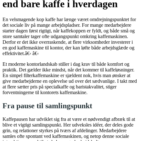
end bare kaffe i hverdagen
En velsmagende kop kaffe har længe været omdrejningspunktet for
det sociale liv på mange arbejdspladser. For mange medarbejdere
starter dagen først rigtigt, når kaffekoppen er fyldt, og både små og
store samtaler tager ofte udgangspunkt omkring kaffemaskinen.
Derfor er det ikke overraskende, at flere virksomheder investerer i
en god kaffemaskine til kontor, der kan løfte både arbejdsglæde og
effektivitet.â€‹ â€‹
Et moderne kontorlandskab stiller i dag krav til både komfort og
praktik. Det gælder ikke mindst, når det kommer til kaffeløsninger.
En simpel filterkaffemaskine er sjældent nok, hvis man ønsker at
give medarbejderne en oplevelse ud over det sædvanlige. I takt med
at flere sætter pris på specialkaffe og baristakvalitet, stiger
forventningerne til kontorets kaffemaskine.
Fra pause til samlingspunkt
Kaffepausen har udviklet sig fra at være et nødvendigt afbræk til at
blive et vigtigt samlingspunkt. Her udveksles idéer, der deles gode
grin, og relationer styrkes på tværs af afdelinger. Medarbejdere
samles ofte spontant ved kaffemaskinen, og netop denne sociale